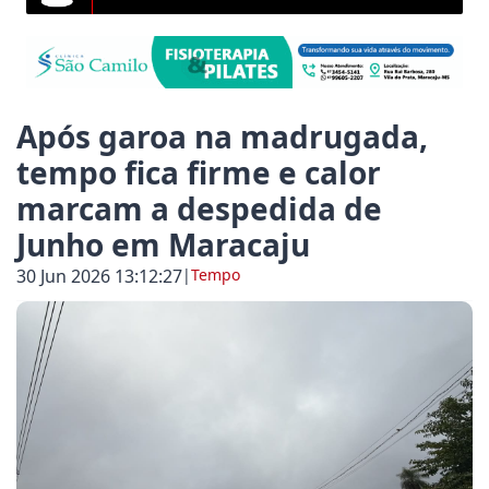
uja destaca a importância cultural e turística da Fe
aracaju inicia ações de conscientização e enfrentame
Após garoa na madrugada,
tempo fica firme e calor
marcam a despedida de
aju amplia acesso ao planejamento familiar e realiz
Junho em Maracaju
30 Jun 2026 13:12:27
|
Tempo
 de Maracaju registra 50º acidente de trânsito no p
pacitação em drones cresce 146% em Mato Grosso do
 destaca importância da dança na formação de jovens