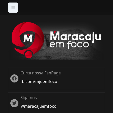
Curta nossa FanPage
Twitter
fb.com/mjuemfoco
Siga-nos
Twiter
@maracajuemfoco