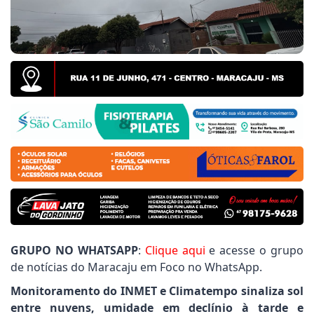
do Povo pede limpeza de terrenos do Polo Industrial
anta Guilhermina: Vereador Joãozinho Rocha cobra 
refeitura, Jogos Abertos de Mato Grosso do Sul é re
GRUPO NO WHATSAPP
:
Clique aqui
e acesse o grupo
de notícias do Maracaju em Foco no WhatsApp.
Monitoramento do INMET e Climatempo sinaliza sol
entre nuvens, umidade em declínio à tarde e