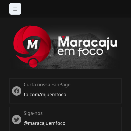
Curta nossa FanPage
Twitter
fb.com/mjuemfoco
Siga-nos
Twiter
@maracajuemfoco