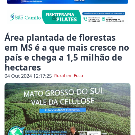
ja destaca a importância cultural e turística da Fe
aracaju inicia ações de conscientização e enfrentamen
Área plantada de florestas
em MS é a que mais cresce no
país e chega a 1,5 milhão de
ju amplia acesso ao planejamento familiar e realiz
hectares
04 Out 2024 12:17:25
|
Rural em Foco
 de Maracaju registra 50º acidente de trânsito no pe
pacitação em drones cresce 146% em Mato Grosso do
destaca importância da dança na formação de jovens