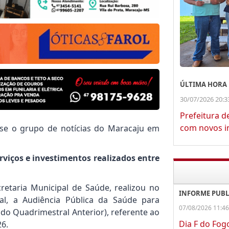
ÚLTIMA HORA
30/07/2026 20:3
Prefeitura d
com novos in
se o grupo de notícias do Maracaju em
viços e investimentos realizados entre
retaria Municipal de Saúde, realizou no
INFORME PUBL
al, a Audiência Pública da Saúde para
07/08/2026 11:46
do Quadrimestral Anterior), referente ao
Dia F do Fog
26.