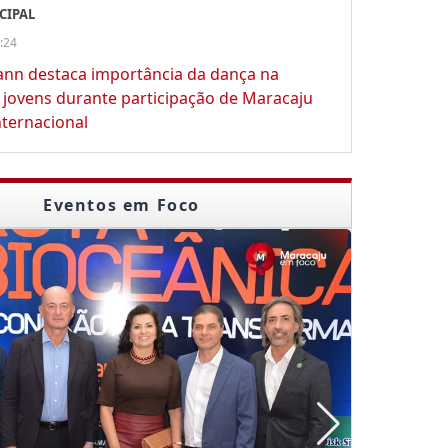
CIPAL
:24
ann destaca importância da dança na
jovens durante participação de Maracaju
nternacional
Eventos em Foco