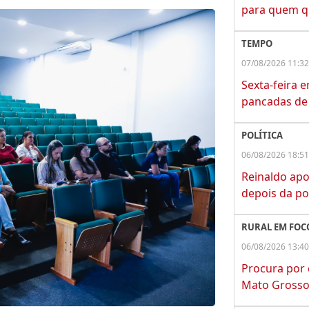
para quem q
TEMPO
07/08/2026 11:32
Sexta-feira 
pancadas de 
POLÍTICA
06/08/2026 18:51
Reinaldo apo
depois da po
RURAL EM FOC
06/08/2026 13:40
Procura por
Mato Grosso