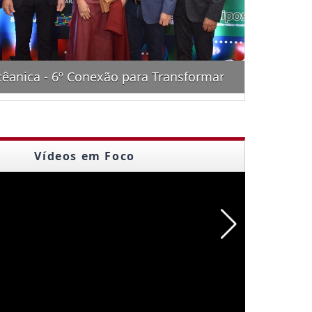
cêanica - 6º Conexão para Transformar
Almoç
Vídeos em Foco