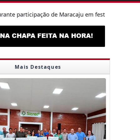
pação de Maracaju em festival internacional
Câmara
Mais Destaques