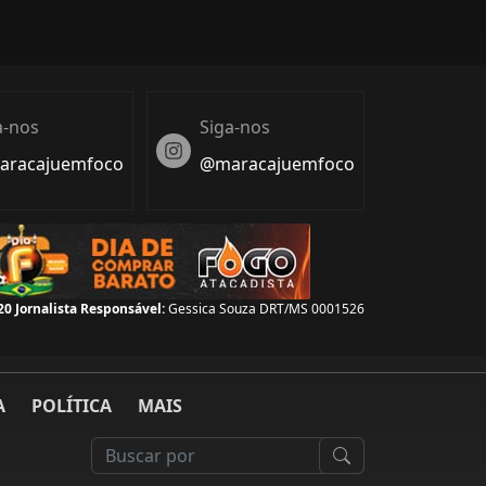
a-nos
Siga-nos
Instagram
racajuemfoco
@maracajuemfoco
22
Jornalista Responsável:
Gessica Souza DRT/MS 0001526
A
POLÍTICA
MAIS