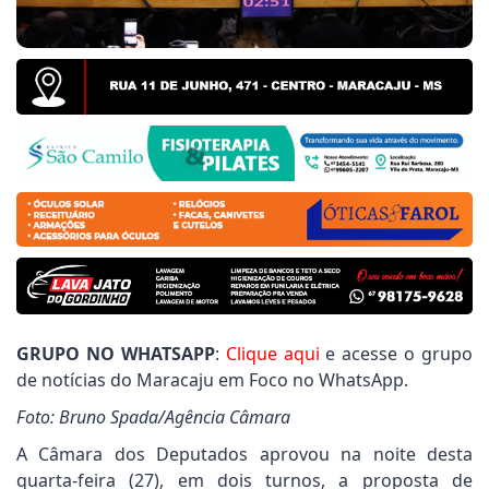
o Povo pede limpeza de terrenos do Polo Industrial
anta Guilhermina: Vereador Joãozinho Rocha cobra 
efeitura, Jogos Abertos de Mato Grosso do Sul é rea
GRUPO NO WHATSAPP
:
Clique aqui
e acesse o grupo
de notícias do Maracaju em Foco no WhatsApp.
Foto: Bruno Spada/Agência Câmara
A Câmara dos Deputados aprovou na noite desta
quarta-feira (27), em dois turnos, a proposta de