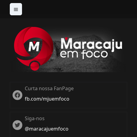
Curta nossa FanPage
Twitter
fb.com/mjuemfoco
Siga-nos
Twiter
@maracajuemfoco