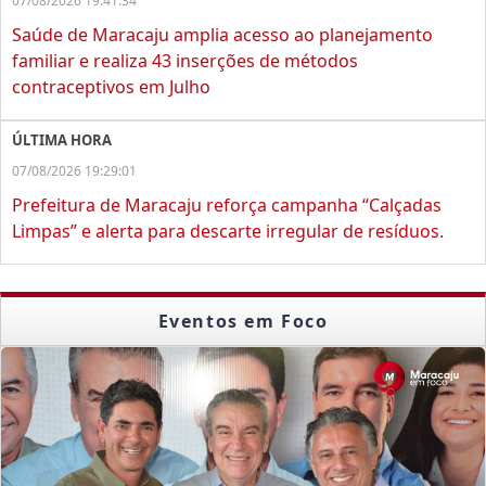
07/08/2026 19:41:34
Saúde de Maracaju amplia acesso ao planejamento
familiar e realiza 43 inserções de métodos
contraceptivos em Julho
ÚLTIMA HORA
07/08/2026 19:29:01
Prefeitura de Maracaju reforça campanha “Calçadas
Limpas” e alerta para descarte irregular de resíduos.
Eventos em Foco