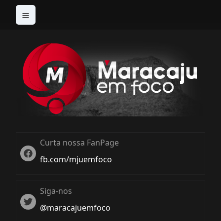
Curta nossa FanPage
Twitter
fb.com/mjuemfoco
Siga-nos
Twiter
@maracajuemfoco