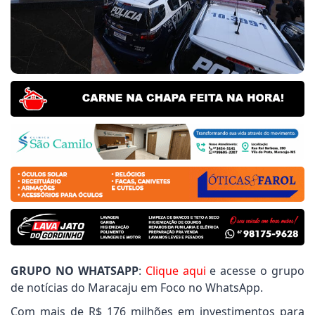
Ziemann destaca importância da dança na formação d
Municipal
r Nego do Povo pede limpeza de terrenos do Polo In
Municipal
mento Santa Guilhermina: Vereador Joãozinho Rocha
GRUPO NO WHATSAPP
:
Clique aqui
e acesse o grupo
de notícias do Maracaju em Foco no WhatsApp.
Com mais de R$ 176 milhões em investimentos para