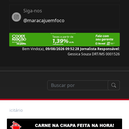
Siga-nos
Instagram
@maracajuemfoco
Bem Vindo(a),
09/08/2026 09:52:30
Jornalista Responsável:
Gessica Souza DRT/MS 0001526
blicitário
o do Dia dos Pais, Supermercado Estrela realiza brin