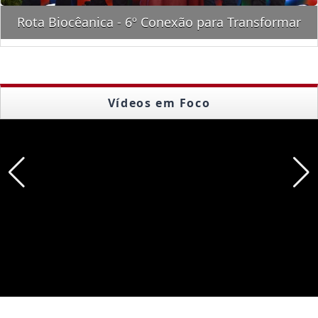
Almoço - Pré-Estreia FEGAMS 2026 - CTG Nova
Querência
Vídeos em Foco