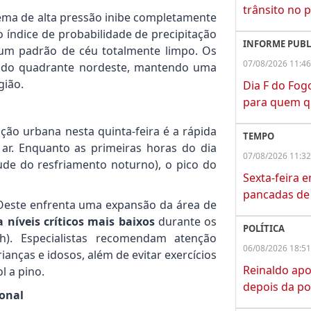
trânsito no 
tema de alta pressão inibe completamente
 índice de probabilidade de precipitação
INFORME PUBL
 um padrão de céu totalmente limpo. Os
07/08/2026 11:46
 do quadrante nordeste, mantendo uma
gião.
Dia F do Fog
para quem q
ção urbana nesta quinta-feira é a rápida
TEMPO
ar. Enquanto as primeiras horas do dia
07/08/2026 11:32
de do resfriamento noturno), o pico do
Sexta-feira 
pancadas de 
Oeste enfrenta uma expansão da área de
 níveis críticos mais baixos
durante os
POLÍTICA
h). Especialistas recomendam atenção
06/08/2026 18:51
anças e idosos, além de evitar exercícios
Reinaldo apo
l a pino.
depois da po
ional