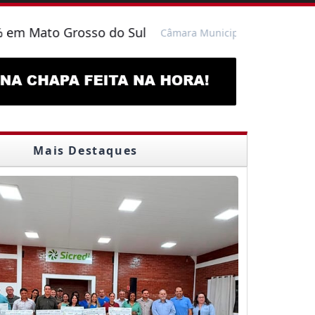
o Grosso do Sul
Robert Ziemann de
Câmara Municipal
-
Mais Destaques