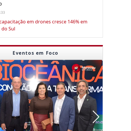
O
:33
 capacitação em drones cresce 146% em
 do Sul
Eventos em Foco