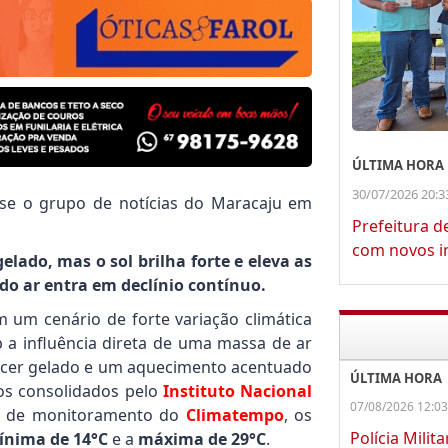
ÚLTIMA HORA
30/07/2026 20:3
se o grupo de notícias do Maracaju em
Prefeitura d
com novos in
ado, mas o sol brilha forte e eleva as
do ar entra em declínio contínuo.
 um cenário de forte variação climática
b a influência direta de uma massa de ar
hecer gelado e um aquecimento acentuado
ÚLTIMA HORA
os consolidados pelo
Instituto Nacional
07/08/2026 12:03
s de monitoramento do
Climatempo
, os
Polícia Milit
ínima de 14°C
e a
máxima de 29°C
.