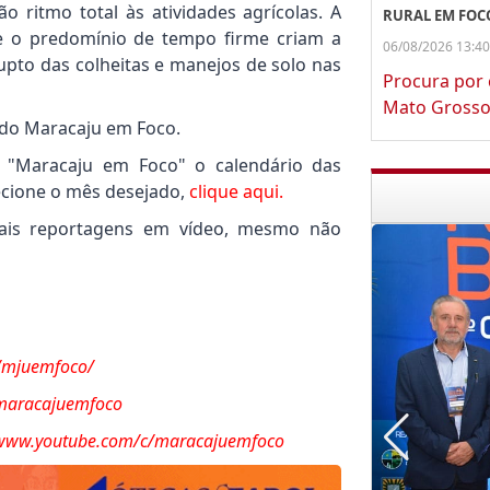
 ritmo total às atividades agrícolas. A
RURAL EM FOC
 e o predomínio de tempo firme criam a
06/08/2026 13:40
rupto das colheitas e manejos de solo nas
Procura por
Mato Grosso
 do Maracaju em Foco.
o "Maracaju em Foco" o calendário das
lecione o mês desejado,
clique aqui.
ipais reportagens em vídeo, mesmo não
/mjuemfoco/
/maracajuemfoco
/www.youtube.com/c/maracajuemfoco