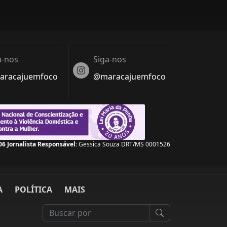
a-nos
Siga-nos
Instagram
racajuemfoco
@maracajuemfoco
08
Jornalista Responsável:
Gessica Souza DRT/MS 0001526
A
POLÍTICA
MAIS