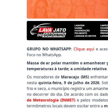
GRUPO NO WHATSAPP
:
Clique aqui
e aces
Foco no WhatsApp.
Massa de ar polar mantém o amanhecer gel
temperaturas à tarde; a umidade relativa 
Os moradores de
Maracaju (MS)
enfrentam
nesta
quinta-feira, 9 de julho de 2026
. So
frio e seco, o município registra um aman
no decorrer do dia. De acordo com os dad
de Meteorologia (INMET)
e pelos modelo
termômetros locais devem oscilar entre a
m