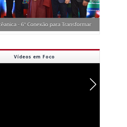
cêanica - 6º Conexão para Transformar
Almoç
Vídeos em Foco