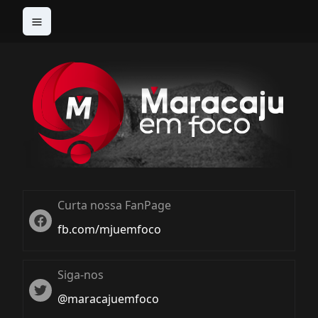
Curta nossa FanPage
Twitter
fb.com/mjuemfoco
Siga-nos
Twiter
@maracajuemfoco