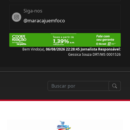
Siga-nos
Instagram
@maracajuemfoco
Bem Vindo(a),
06/08/2026 22:28:45
Jornalista Responsável:
Gessica Souza DRT/MS 0001526
capacitação em drones cresce 146% em Mato Grosso