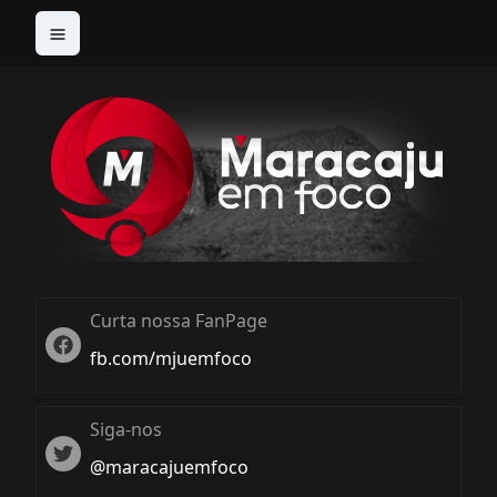
Curta nossa FanPage
Twitter
fb.com/mjuemfoco
Siga-nos
Twiter
@maracajuemfoco