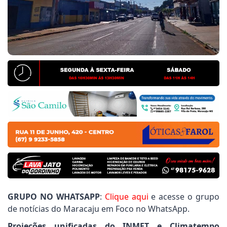
ogo Frizzo cobra informações sobre entrega de unifo
ipal
iney Gomes pede serviços de patrolamento e manute
ipal
 de informações, Rener Barbosa destaca resposta da
GRUPO NO WHATSAPP
:
Clique aqui
e acesse o grupo
de notícias do Maracaju em Foco no WhatsApp.
Projeções unificadas do INMET e Climatempo