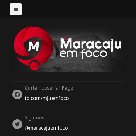
Curta nossa FanPage
Twitter
fb.com/mjuemfoco
Siga-nos
Twiter
@maracajuemfoco