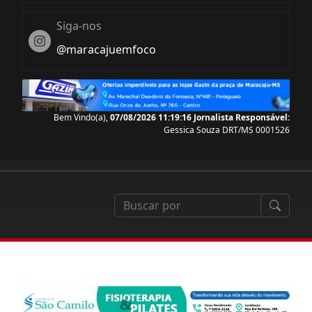
Siga-nos
Instagram
@maracajuemfoco
Bem Vindo(a),
07/08/2026 11:19:17
Jornalista Responsável:
Gessica Souza DRT/MS 0001526
pacitação em drones cresce 146% em Mato Grosso do