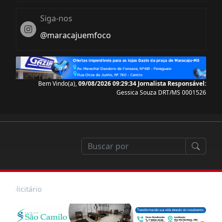
Siga-nos
Instagram
@maracajuemfoco
Bem Vindo(a),
09/08/2026 09:29:35
Jornalista Responsável:
Gessica Souza DRT/MS 0001526
Publicitário
ão do Dia dos Pais, Supermercado Estrela realiza br