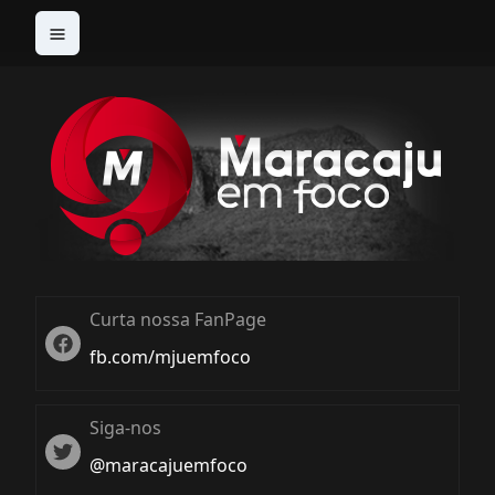
Curta nossa FanPage
Twitter
fb.com/mjuemfoco
Siga-nos
Twiter
@maracajuemfoco