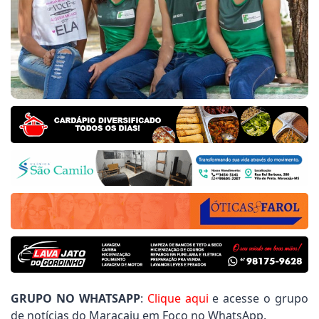
 Ziemann destaca importância da dança na formação 
 Municipal
or Nego do Povo pede limpeza de terrenos do Polo I
 Municipal
tamento Santa Guilhermina: Vereador Joãozinho Roch
GRUPO NO WHATSAPP
:
Clique aqui
e acesse o grupo
de notícias do Maracaju em Foco no WhatsApp.