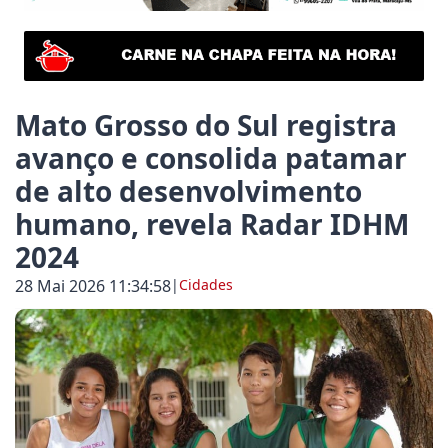
o pode perder nada com a reforma tributária que co
do Azambuja destaca a importância cultural e turíst
Mato Grosso do Sul registra
 Hora
avanço e consolida patamar
de alto desenvolvimento
 Lilás: Maracaju inicia ações de conscientização e e
humano, revela Radar IDHM
2024
de Maracaju amplia acesso ao planejamento familiar
 Hora
28 Mai 2026 11:34:58
|
Cidades
a Militar de Maracaju registra 50º acidente de trâns
em Foco
ra por capacitação em drones cresce 146% em Mato 
 Municipal