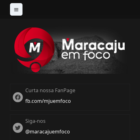
Curta nossa FanPage
Twitter
fb.com/mjuemfoco
Siga-nos
Twiter
@maracajuemfoco