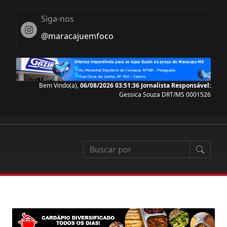
Siga-nos
Instagram
@maracajuemfoco
Bem Vindo(a),
06/08/2026 03:51:37
Jornalista Responsável:
Gessica Souza DRT/MS 0001526
rte
apoio da Prefeitura, Jogos Abertos de Mato Grosso 