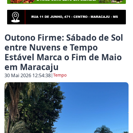
uja destaca a importância cultural e turística da Fe
aracaju inicia ações de conscientização e enfrentame
Outono Firme: Sábado de Sol
entre Nuvens e Tempo
Estável Marca o Fim de Maio
aju amplia acesso ao planejamento familiar e realiz
em Maracaju
30 Mai 2026 12:54:38
|
Tempo
r de Maracaju registra 50º acidente de trânsito no p
pacitação em drones cresce 146% em Mato Grosso d
 destaca importância da dança na formação de jovens