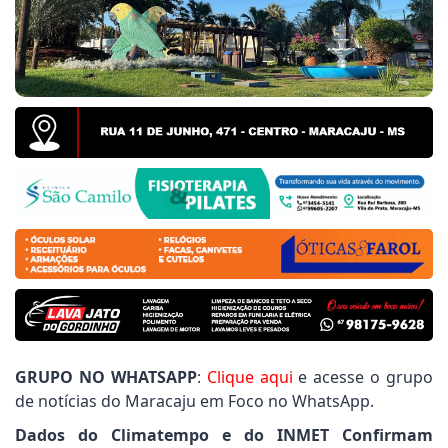
do Povo pede limpeza de terrenos do Polo Industrial
anta Guilhermina: Vereador Joãozinho Rocha cobra 
refeitura, Jogos Abertos de Mato Grosso do Sul é re
GRUPO NO WHATSAPP
:
Clique aqui
e acesse o grupo
de notícias do Maracaju em Foco no WhatsApp.
Dados do Climatempo e do INMET Confirmam