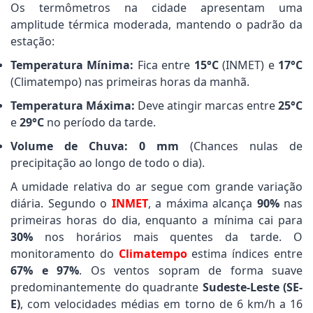
Os termômetros na cidade apresentam uma
amplitude térmica moderada, mantendo o padrão da
estação:
Temperatura Mínima:
Fica entre
15°C
(INMET) e
17°C
(Climatempo) nas primeiras horas da manhã.
Temperatura Máxima:
Deve atingir marcas entre
25°C
e
29°C
no período da tarde.
Volume de Chuva:
0 mm
(Chances nulas de
precipitação ao longo de todo o dia).
A umidade relativa do ar segue com grande variação
diária. Segundo o
INMET
, a máxima alcança
90%
nas
primeiras horas do dia, enquanto a mínima cai para
30%
nos horários mais quentes da tarde. O
monitoramento do
Climatempo
estima índices entre
67% e 97%
. Os ventos sopram de forma suave
predominantemente do quadrante
Sudeste-Leste (SE-
E)
, com velocidades médias em torno de 6 km/h a 16