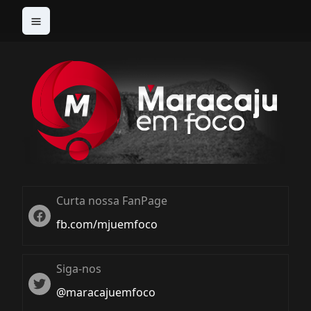
Curta nossa FanPage
Twitter
fb.com/mjuemfoco
Siga-nos
Twiter
@maracajuemfoco