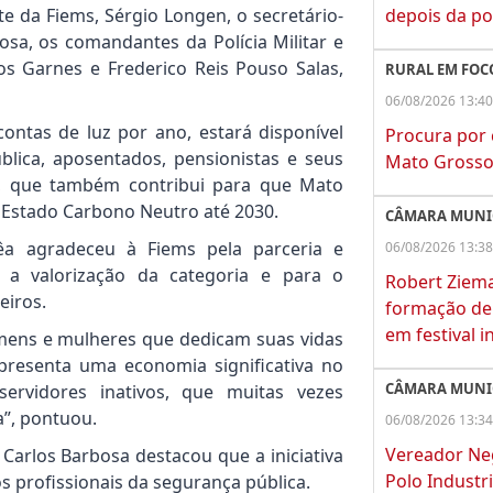
depois da po
e da Fiems, Sérgio Longen, o secretário-
osa, os comandantes da Polícia Militar e
os Garnes e Frederico Reis Pouso Salas,
RURAL EM FOC
06/08/2026 13:40
ntas de luz por ano, estará disponível
Procura por
lica, aposentados, pensionistas e seus
Mato Grosso
va, que também contribui para que Mato
m Estado Carbono Neutro até 2030.
CÂMARA MUNI
rêa agradeceu à Fiems pela parceria e
06/08/2026 13:38
 a valorização da categoria e para o
Robert Ziem
eiros.
formação de 
em festival i
mens e mulheres que dedicam suas vidas
presenta uma economia significativa no
CÂMARA MUNI
servidores inativos, que muitas vezes
”, pontuou.
06/08/2026 13:34
Vereador Ne
 Carlos Barbosa destacou que a iniciativa
Polo Industri
 profissionais da segurança pública.