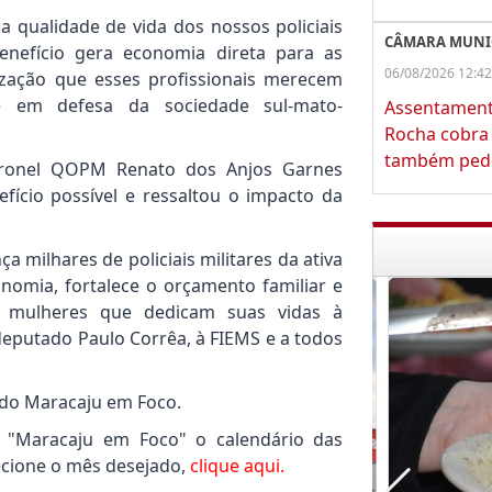
 qualidade de vida dos nossos policiais
CÂMARA MUNI
benefício gera economia direta para as
06/08/2026 12:42
ização que esses profissionais merecem
te em defesa da sociedade sul-mato-
Assentament
Rocha cobra 
também pede
 coronel QOPM Renato dos Anjos Garnes
fício possível e ressaltou o impacto da
 milhares de policiais militares da ativa
onomia, fortalece o orçamento familiar e
 mulheres que dedicam suas vidas à
eputado Paulo Corrêa, à FIEMS e a todos
 do Maracaju em Foco.
o "Maracaju em Foco" o calendário das
lecione o mês desejado,
clique aqui.