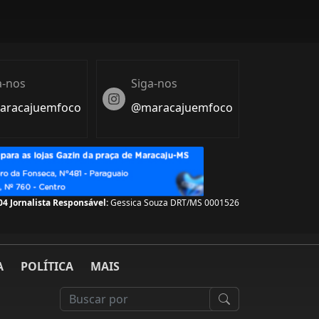
a-nos
Siga-nos
Instagram
racajuemfoco
@maracajuemfoco
05
Jornalista Responsável:
Gessica Souza DRT/MS 0001526
A
POLÍTICA
MAIS