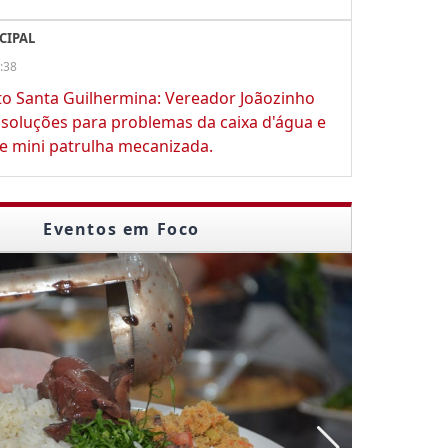
CIPAL
:38
o Santa Guilhermina: Vereador Joãozinho
soluções para problemas da caixa d'água e
 mini patrulha mecanizada.
Eventos em Foco