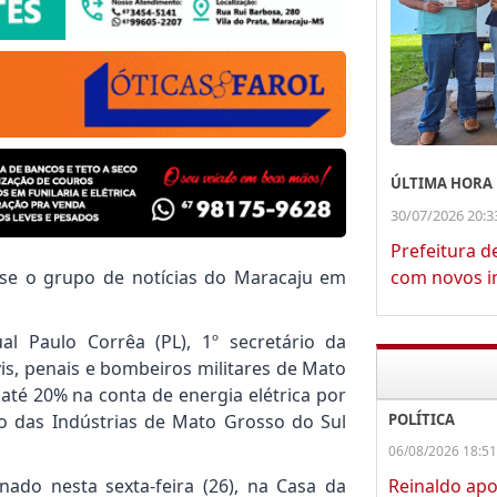
ÚLTIMA HORA
30/07/2026 20:3
Prefeitura d
com novos in
se o grupo de notícias do Maracaju em
al Paulo Corrêa (PL), 1º secretário da
civis, penais e bombeiros militares de Mato
até 20% na conta de energia elétrica por
POLÍTICA
 das Indústrias de Mato Grosso do Sul
06/08/2026 18:51
Reinaldo apo
nado nesta sexta-feira (26), na Casa da