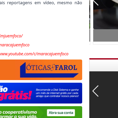
ipais reportagens em vídeo, mesmo não
 do Pronto Socorro de Rio Brilhante
F
/mjuemfoco/
/maracajuemfoco
/www.youtube.com/c/maracajuemfoco