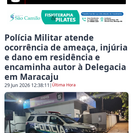
erder nada com a reforma tributária que começa em 
uja destaca a importância cultural e turística da F
Polícia Militar atende
ocorrência de ameaça, injúria
e dano em residência e
Maracaju inicia ações de conscientização e enfrentam
encaminha autor à Delegacia
em Maracaju
aju amplia acesso ao planejamento familiar e reali
29 Jun 2026 12:38:11
|
Última Hora
r de Maracaju registra 50º acidente de trânsito no p
apacitação em drones cresce 146% em Mato Grosso d
l