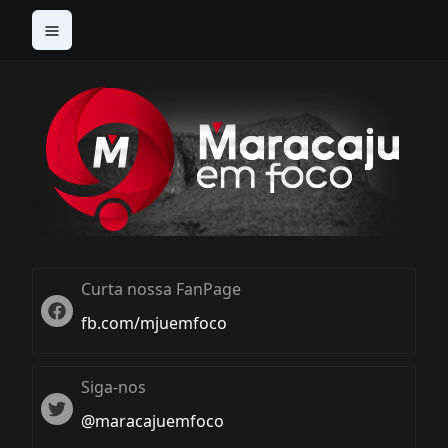
Curta nossa FanPage
Twitter
fb.com/mjuemfoco
Siga-nos
Twiter
@maracajuemfoco