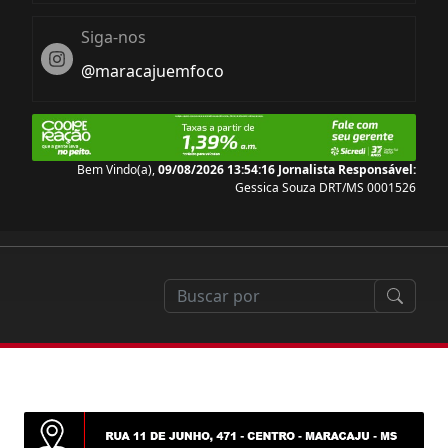
Siga-nos
Instagram
@maracajuemfoco
Bem Vindo(a),
09/08/2026 13:54:17
Jornalista Responsável:
Gessica Souza DRT/MS 0001526
o
a dos Pais, Supermercado Estrela realiza brincadeir