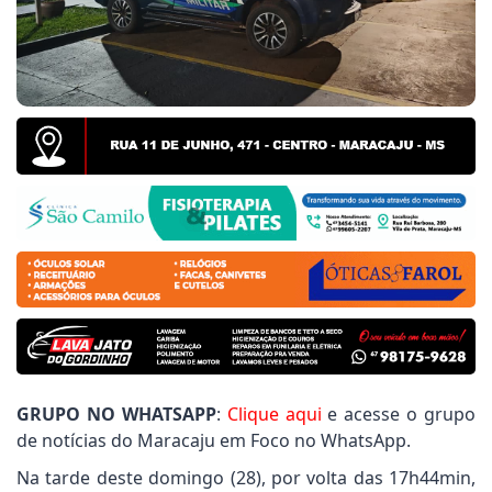
n destaca importância da dança na formação de joven
l
do Povo pede limpeza de terrenos do Polo Industria
l
Santa Guilhermina: Vereador Joãozinho Rocha cobra
GRUPO NO WHATSAPP
:
Clique aqui
e acesse o grupo
de notícias do Maracaju em Foco no WhatsApp.
Na tarde deste domingo (28), por volta das 17h44min,