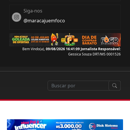
Siga-nos
Instagram
@maracajuemfoco
Bem Vindo(a),
09/08/2026 16:41:10
Jornalista Responsável:
Gessica Souza DRT/MS 0001526
io
ia dos Pais, Supermercado Estrela realiza brincadeir