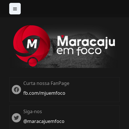
Curta nossa FanPage
Twitter
fb.com/mjuemfoco
Siga-nos
Twiter
@maracajuemfoco