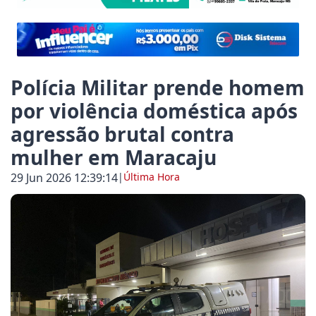
 destaca importância da dança na formação de joven
do Povo pede limpeza de terrenos do Polo Industrial
Polícia Militar prende homem
por violência doméstica após
agressão brutal contra
anta Guilhermina: Vereador Joãozinho Rocha cobra 
mulher em Maracaju
29 Jun 2026 12:39:14
|
Última Hora
refeitura, Jogos Abertos de Mato Grosso do Sul é re
aju abre processo seletivo para estagiários do curso
Nioaque lança campanha Agosto Lilás 2026 e reforça