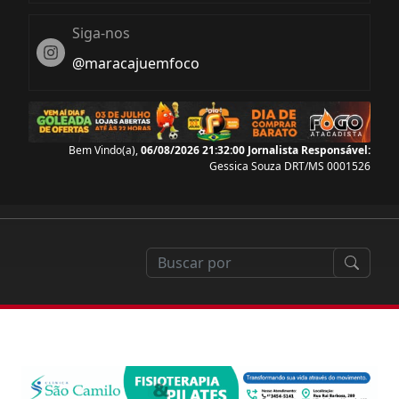
Siga-nos
Instagram
@maracajuemfoco
Bem Vindo(a),
06/08/2026 21:32:01
Jornalista Responsável:
Gessica Souza DRT/MS 0001526
pacitação em drones cresce 146% em Mato Grosso do