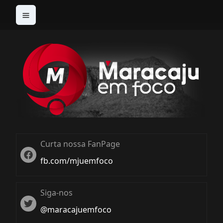
Curta nossa FanPage
Twitter
fb.com/mjuemfoco
Siga-nos
Twiter
@maracajuemfoco