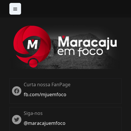
Curta nossa FanPage
Twitter
fb.com/mjuemfoco
Siga-nos
Twiter
@maracajuemfoco