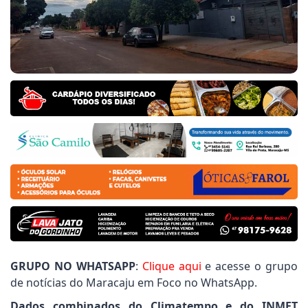
or Nego do Povo pede limpeza de terrenos do Polo I
 Municipal
amento Santa Guilhermina: Vereador Joãozinho Roch
oio da Prefeitura, Jogos Abertos de Mato Grosso do 
GRUPO NO WHATSAPP
:
Clique aqui
e acesse o grupo
de notícias do Maracaju em Foco no WhatsApp.
Dados combinados do Climatempo e do INMET