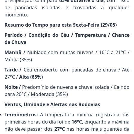
precipitação salta para
65% durante o dia
, com risco
de pancadas isoladas e trovoadas a qualquer
momento.
Resumo do Tempo para esta Sexta-Feira (29/05)
Período / Condição do Céu / Temperatura / Chance
de Chuva
Manhã /
Nublado com muitas nuvens / 16°C a 21°C /
Média (35%)
Tarde /
Céu encoberto com pancadas de chuva / Até
27°C /
Alta (65%)
Noite /
Predomínio de nuvens e chuva isolada / Caindo
para 20°C / Moderada (35%)
Ventos, Umidade e Alertas nas Rodovias
Termômetros:
A temperatura mínima registrada nas
primeiras horas do dia foi de
16°C
, enquanto a máxima
não deve passar dos
27°C
nas horas mais quentes da