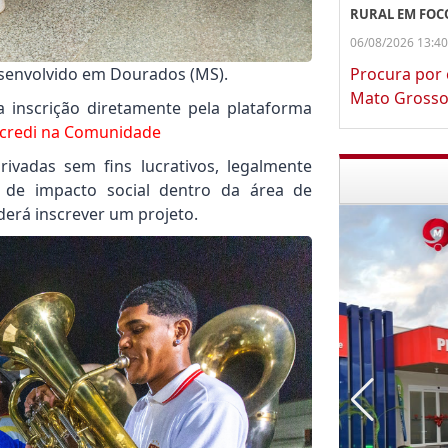
RURAL EM FOC
06/08/2026 13:40
senvolvido em Dourados (MS).
Procura por
Mato Grosso
a inscrição diretamente pela plataforma
icredi na Comunidade
ivadas sem fins lucrativos, legalmente
s de impacto social dentro da área de
derá inscrever um projeto.