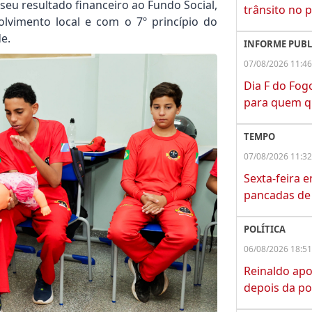
seu resultado financeiro ao Fundo Social,
trânsito no 
vimento local e com o 7º princípio do
e.
INFORME PUBL
07/08/2026 11:46
Dia F do Fog
para quem q
TEMPO
07/08/2026 11:32
Sexta-feira 
pancadas de 
POLÍTICA
06/08/2026 18:51
Reinaldo apo
depois da po