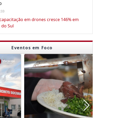
O
:33
 capacitação em drones cresce 146% em
 do Sul
Eventos em Foco