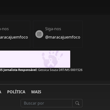
a-nos
Siga-nos
Instagram
racajuemfoco
@maracajuemfoco
07
Jornalista Responsável:
Gessica Souza DRT/MS 0001526
A
POLÍTICA
MAIS