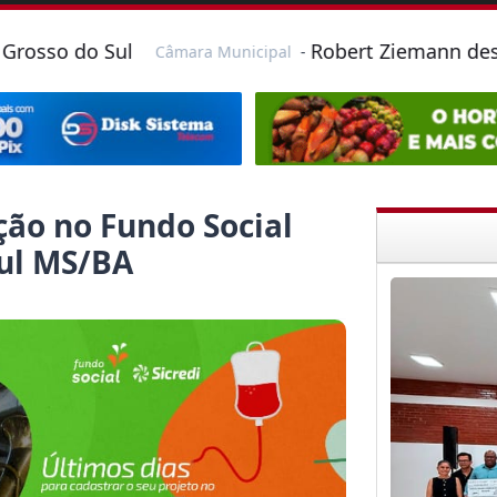
 Sul
Robert Ziemann destaca import
Câmara Municipal
-
ção no Fundo Social
Sul MS/BA