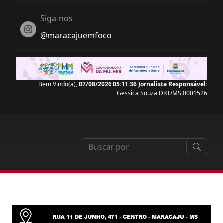
Siga-nos
Instagram
@maracajuemfoco
Bem Vindo(a),
07/08/2026 05:11:38
Jornalista Responsável:
Gessica Souza DRT/MS 0001526
pacitação em drones cresce 146% em Mato Grosso do