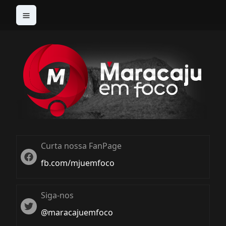
Curta nossa FanPage
Twitter
fb.com/mjuemfoco
Siga-nos
Twiter
@maracajuemfoco