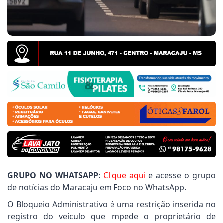
o Frizzo cobra informações sobre entrega de uniform
l
ey Gomes pede serviços de patrolamento e manutenç
l
e informações, Rener Barbosa destaca resposta da Se
GRUPO NO WHATSAPP
:
Clique aqui
e acesse o grupo
de notícias do Maracaju em Foco no WhatsApp.
O Bloqueio Administrativo é uma restrição inserida no
registro do veículo que impede o proprietário de